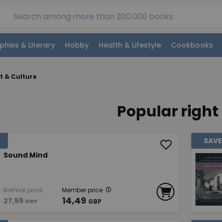
phies & Literary
Hobby
Health & Lifestyle
Cookbooks
t & Culture
Popular right
SAVE
Sound Mind
Normal price
Member price
14,49
27,59
GBP
GBP