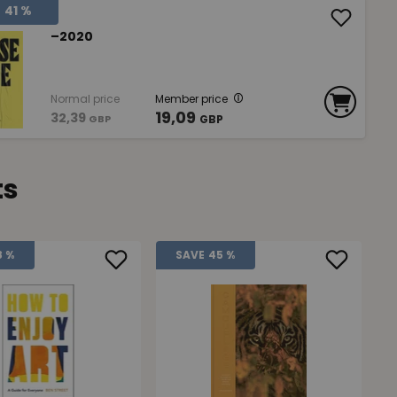
E
41 %
–2020
Normal price
Member price
19,09
32,39
GBP
GBP
ts
8 %
SAVE
45 %