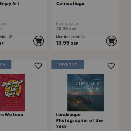
Enjoy Art
Camouflage
rice
Normal price
25,39
P
GBP
rice
Member price
13,99
BP
GBP
8 %
SAVE
38 %
s We Love
Landscape
Photographer of the
Year