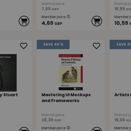
Normal price
Normal p
7,69
16,99
GBP
GB
Member price
Member p
4,69
10,59
GBP
SAVE
40 %
SAVE
3
y Stuart
Mastering UI Mockups
Artists
and Frameworks
Normal price
Normal p
28,39
16,59
GBP
GB
Member price
Member p