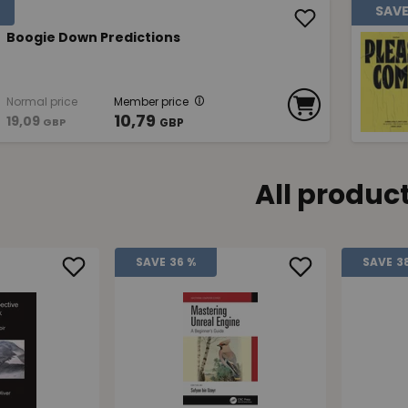
SAV
Boogie Down Predictions
Normal price
Member price
10,79
19,09
GBP
GBP
All produc
SAVE
36 %
SAVE
3