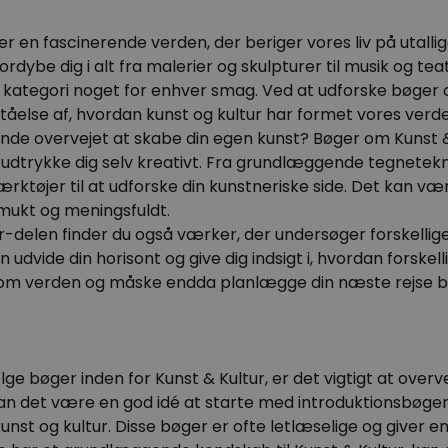
 er en fascinerende verden, der beriger vores liv på utall
fordybe dig i alt fra malerier og skulpturer til musik og 
 kategori noget for enhver smag. Ved at udforske bøger 
tåelse af, hvordan kunst og kultur har formet vores ver
nde overvejet at skabe din egen kunst? Bøger om Kunst & 
at udtrykke dig selv kreativt. Fra grundlæggende tegnete
 værktøjer til at udforske din kunstneriske side. Det kan 
mukt og meningsfuldt.
ur-delen finder du også værker, der undersøger forskellige
 udvide din horisont og give dig indsigt i, hvordan forske
om verden og måske endda planlægge din næste rejse bas
ge bøger inden for Kunst & Kultur, er det vigtigt at overv
an det være en god idé at starte med introduktionsbøge
unst og kultur. Disse bøger er ofte letlæselige og giver en