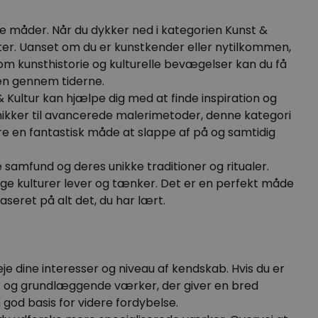
ige måder. Når du dykker ned i kategorien Kunst &
teater. Uanset om du er kunstkender eller nytilkommen,
om kunsthistorie og kulturelle bevægelser kan du få
den gennem tiderne.
Kultur kan hjælpe dig med at finde inspiration og
knikker til avancerede malerimetoder, denne kategori
være en fantastisk måde at slappe af på og samtidig
 samfund og deres unikke traditioner og ritualer.
llige kulturer lever og tænker. Det er en perfekt måde
eret på alt det, du har lært.
eje dine interesser og niveau af kendskab. Hvis du er
r og grundlæggende værker, der giver en bred
 god basis for videre fordybelse.