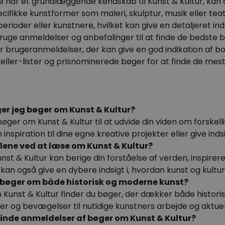
de har et grundlæggende kendskab til Kunst & Kultur, kan
ecifikke kunstformer som maleri, skulptur, musik eller te
rioder eller kunstnere, hvilket kan give en detaljeret inds
ruge anmeldelser og anbefalinger til at finde de bedste
ar brugeranmeldelser, der kan give en god indikation af b
seller-lister og prisnominerede bøger for at finde de mes
er jeg bøger om Kunst & Kultur?
øger om Kunst & Kultur til at udvide din viden om forskel
inspiration til dine egne kreative projekter eller give ind
lene ved at læse om Kunst & Kultur?
t & Kultur kan berige din forståelse af verden, inspirere d
kan også give en dybere indsigt i, hvordan kunst og kultur
e bøger om både historisk og moderne kunst?
en Kunst & Kultur finder du bøger, der dækker både histori
er og bevægelser til nutidige kunstners arbejde og aktuell
finde anmeldelser af bøger om Kunst & Kultur?