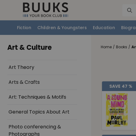
Fiction
Children & Youngsters
Education
Biogra
Art & Culture
Home
/
Books
/
Ar
Art Theory
Arts & Crafts
SAVE
47 %
Art: Techniques & Motifs
General Topics About Art
Photo conferencing &
Photographs