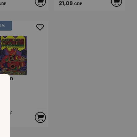
21,09
GBP
GBP
3 %
 Down
ions
rice
P
rice
GBP
.