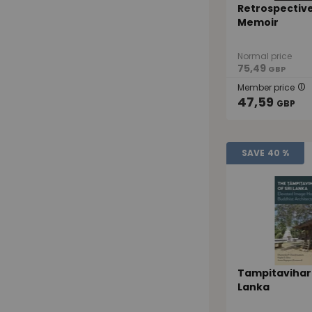
Retrospective
Memoir
Normal price
75,49
GBP
Member price
47,59
GBP
SAVE
40 %
Tampitavihara
Lanka