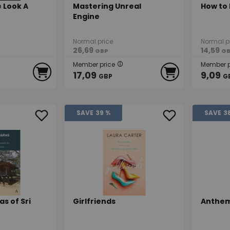
 Look A
Mastering Unreal
How to 
Engine
Normal price
Normal p
26,69
14,59
GBP
GB
Member price
Member p
17,09
9,09
GBP
G
SAVE
39 %
SAVE
3
s of Sri
Girlfriends
Anthem