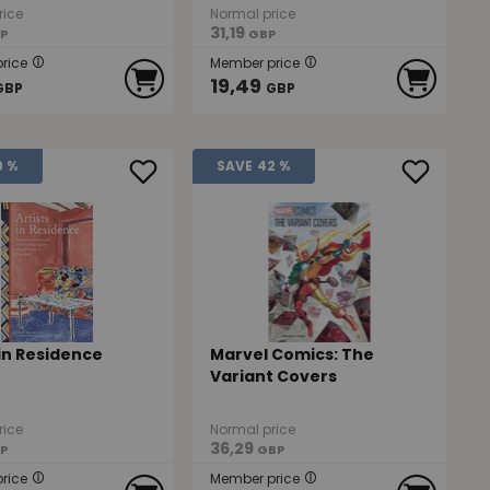
rice
Normal price
31,19
P
GBP
rice
Member price
19,49
GBP
GBP
9 %
SAVE
42 %
 in Residence
Marvel Comics: The
Variant Covers
rice
Normal price
36,29
P
GBP
rice
Member price