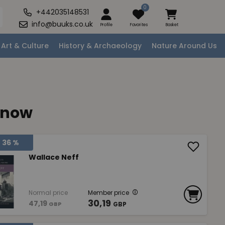
0
+442035148531
info@buuks.co.uk
Profile
Favorites
Basket
Art & Culture
History & Archaeology
Nature Around Us
 now
36 %
Wallace Neff
Normal price
Member price
30,19
47,19
GBP
GBP