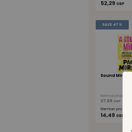
52,29
GBP
SAVE
47 %
Sound Mind
Normal price
27,59
GBP
Member price
14,49
GBP