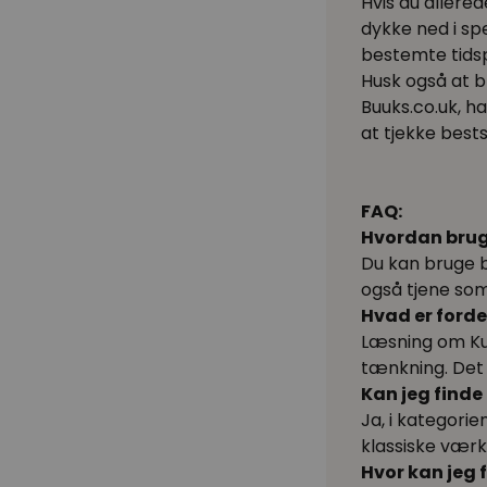
Hvis du allere
dykke ned i sp
bestemte tidspe
Husk også at b
Buuks.co.uk, h
at tjekke best
FAQ:
Hvordan brug
Du kan bruge b
også tjene som 
Hvad er forde
Læsning om Kuns
tænkning. Det 
Kan jeg find
Ja, i kategori
klassiske værk
Hvor kan jeg 