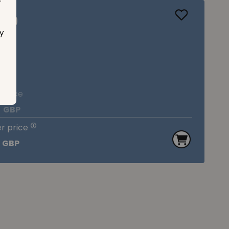
20
y
 price
9
GBP
 price
9
GBP