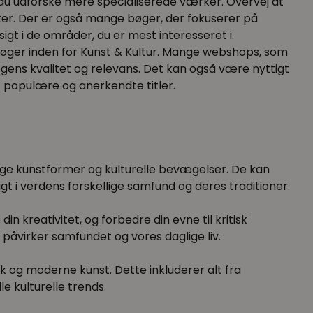
 du udforske mere specialiserede værker. Overvej at
ater. Der er også mange bøger, der fokuserer på
igt i de områder, du er mest interesseret i.
 bøger inden for Kunst & Kultur. Mange webshops, som
ogens kvalitet og relevans. Det kan også være nyttigt
t populære og anerkendte titler.
lige kunstformer og kulturelle bevægelser. De kan
sigt i verdens forskellige samfund og deres traditioner.
in kreativitet, og forbedre din evne til kritisk
 påvirker samfundet og vores daglige liv.
sk og moderne kunst. Dette inkluderer alt fra
e kulturelle trends.