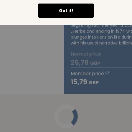
Judgement of
Got it!
Beginning with the year that
L'Herbe and ending in 1974 with
plunges into Parisian life duri
with his usual narrative brillia
Normal price
25,79
GBP
Member price
15,79
GBP