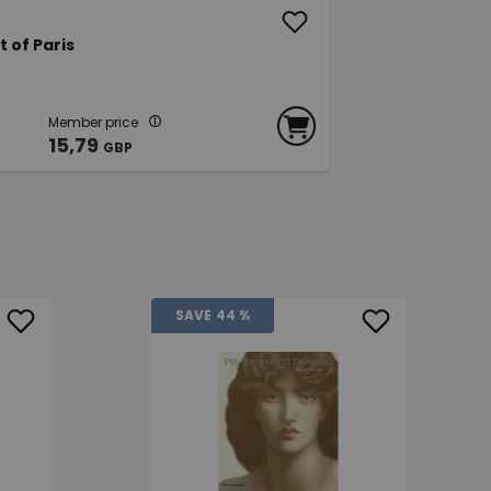
 of Paris
Member price
15,79
GBP
SAVE
44 %