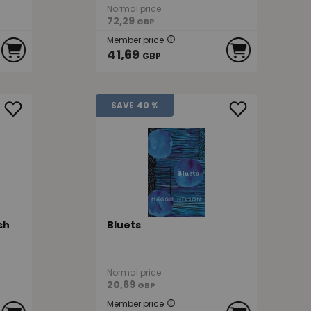
Normal price
72,29
GBP
Member price
41,69
GBP
SAVE
40 %
sh
Bluets
Normal price
20,69
GBP
Member price