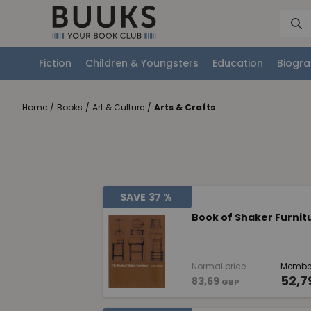
Fiction
Children & Youngsters
Education
Biogra
Home
/
Books
/
Art & Culture
/
Arts & Crafts
SAVE
37 %
Book of Shaker Furnit
Normal price
Member
52,7
83,69
GBP