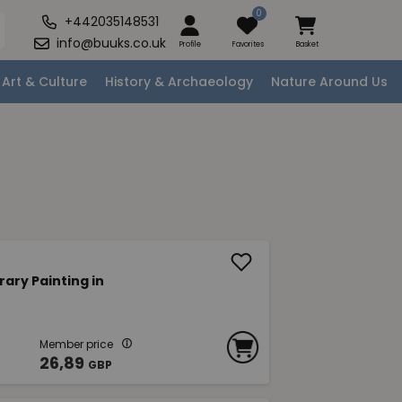
0
+442035148531
info@buuks.co.uk
Profile
Favorites
Basket
Art & Culture
History & Archaeology
Nature Around Us
ry Painting in
Member price
26,89
GBP