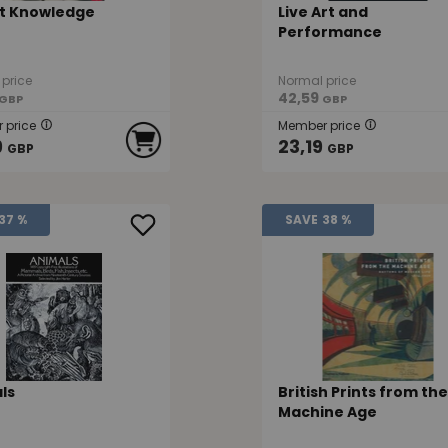
t Knowledge
Live Art and
Performance
price
Normal price
42,59
GBP
GBP
 price
Member price
9
23,19
GBP
GBP
37 %
SAVE
38 %
ls
British Prints from the
Machine Age