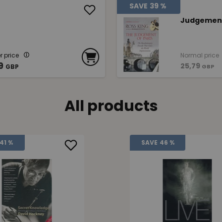
SAVE
39 %
Judgement
 price
Normal price
9
25,79
GBP
GBP
All products
41 %
SAVE
46 %