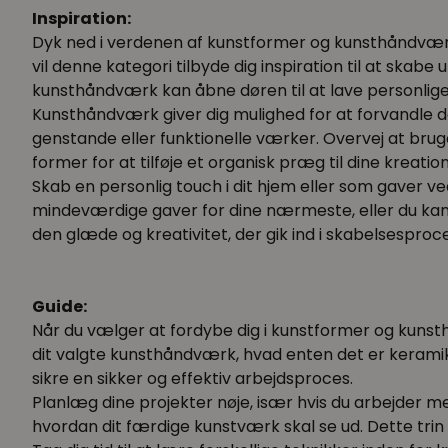
Inspiration:
Dyk ned i verdenen af kunstformer og kunsthåndværk 
vil denne kategori tilbyde dig inspiration til at skab
kunsthåndværk kan åbne døren til at lave personli
Kunsthåndværk giver dig mulighed for at forvandle det
genstande eller funktionelle værker. Overvej at brug
former for at tilføje et organisk præg til dine kreation
Skab en personlig touch i dit hjem eller som gaver 
mindeværdige gaver for dine nærmeste, eller du kan
den glæde og kreativitet, der gik ind i skabelsesproc
Guide:
Når du vælger at fordybe dig i kunstformer og kunsth
dit valgte kunsthåndværk, hvad enten det er keramik,
sikre en sikker og effektiv arbejdsproces.
Planlæg dine projekter nøje, især hvis du arbejder m
hvordan dit færdige kunstværk skal se ud. Dette trin v