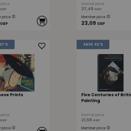
price
Normal price
37,49
GBP
GBP
 price
Member price
23,09
GBP
GBP
37 %
SAVE
42 %
ese Prints
Five Centuries of Briti
Painting
price
Normal price
21,59
GBP
GBP
 price
Member price