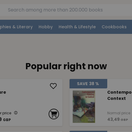
phies & Literary
Hobby
Health & Lifestyle
Cookbooks
Popular right now
SAVE
38 %
ure
Contempora
Context
 price
Normal price
9
43,49
GBP
GBP