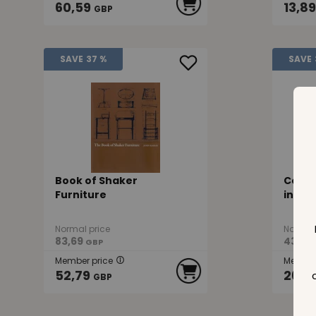
60,59
13,89
GBP
SAVE
37 %
SAVE
Book of Shaker
Conte
Furniture
in Co
Normal price
Normal 
83,69
43,49
GBP
Member price
Member
52,79
26,8
GBP