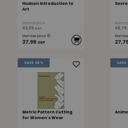
Hudson Introduction to
Secre
Art
Normal price
Normal 
63,69
46,79
GBP
Member price
Member
37,99
27,7
GBP
SAVE
38 %
SAVE
Metric Pattern Cutting
Anima
for Women's Wear