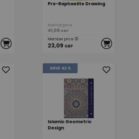
Pre-Raphaelite Drawing
Normal price
41,09
GBP
Member price
23,09
GBP
SAVE
42 %
Islamic Geometric
Design