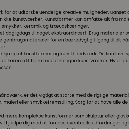
for at udforske uendelige kreative muligheder. Uanset om
e unikke kunstværker. Kunstformer kan omfatte alt fra male
ge smykker, keramik og træudskæringer.
 dagligdags til noget ekstraordinært. Brug materialer som
e genbrugsmaterialer for en bæredygtig tilgang til dit hå
er.
ved hjælp af kunstformer og kunsthåndværk. Du kan lave 
 dekorere dit hjem med dine egne kunstværker. Hver gang
essen.
åndværk, er det vigtigt at starte med de rigtige material
 maleri eller smykkefremstilling. Sørg for at have alle d
ed mere komplekse kunstformer som skulptur eller glaskuns
il hjælpe dig med at forudse eventuelle udfordringer og sik