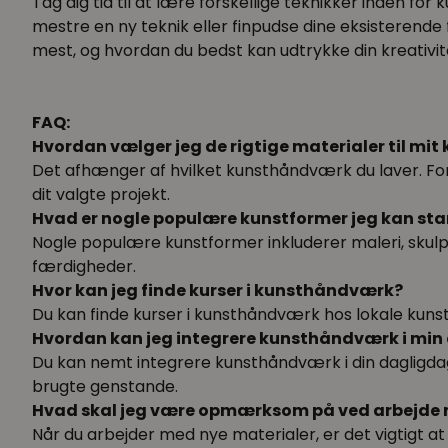
Tag dig tid til at lære forskellige teknikker inden f
mestre en ny teknik eller finpudse dine eksisterende 
mest, og hvordan du bedst kan udtrykke din kreativit
FAQ:
Hvordan vælger jeg de rigtige materialer til m
Det afhænger af hvilket kunsthåndværk du laver. Fors
dit valgte projekt.
Hvad er nogle populære kunstformer jeg kan st
Nogle populære kunstformer inkluderer maleri, skulptu
færdigheder.
Hvor kan jeg finde kurser i kunsthåndværk?
Du kan finde kurser i kunsthåndværk hos lokale kunst
Hvordan kan jeg integrere kunsthåndværk i min
Du kan nemt integrere kunsthåndværk i din dagligda
brugte genstande.
Hvad skal jeg være opmærksom på ved arbejde 
Når du arbejder med nye materialer, er det vigtigt at