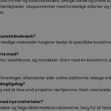
or kunstformer og kunsthåndværk. Mange lokale og online k
færdigheder. Eksperimenter med forskellige stilarter og me
et.
it kunsthåndværk?
kellige materialer fungerer bedst til specifikke kunstfor
arte med?
r, tekstilkunst, og mosaikker. Start med en kunstform, so
foreninger, aftenskoler eller online platforme. Mange onl
 dagligdag?
g ved at lave små projekter derhjemme. Start med enkle 
med nye materialer?
 læse og følge sikkerhedsinstruktionerne. Sørg for at hav