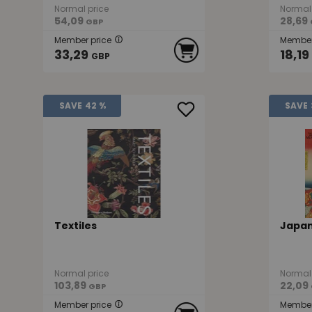
Normal price
Normal 
54,09
28,69
GBP
Member price
Member
33,29
18,19
GBP
SAVE
42 %
SAVE
Textiles
Japan
Normal price
Normal 
103,89
22,09
GBP
Member price
Member