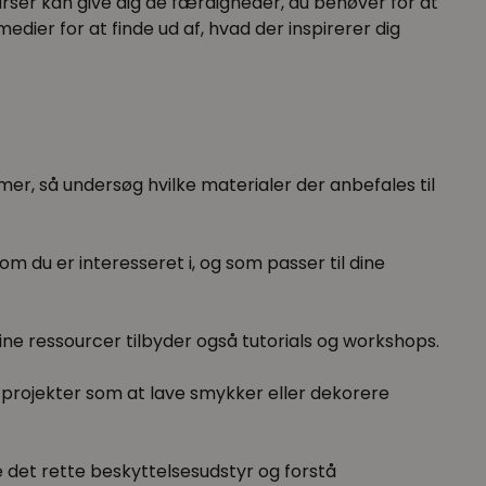
urser kan give dig de færdigheder, du behøver for at
dier for at finde ud af, hvad der inspirerer dig
mer, så undersøg hvilke materialer der anbefales til
m du er interesseret i, og som passer til dine
ine ressourcer tilbyder også tutorials og workshops.
projekter som at lave smykker eller dekorere
e det rette beskyttelsesudstyr og forstå