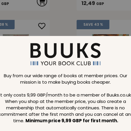
12,49
GBP
GBP
38 %
SAVE
43 %
mporary Painting
Florence
Buy from our wide range of books at member prices. Our
ntext
mission is to make buying books cheaper.
It only costs 9,99 GBP/month to be a member of Buuks.co.uk
price
Normal price
109,19
GBP
GBP
When you shop at the member price, you also create a
membership that automatically continues. There is no
 price
Member price
9
62,49
commitment after the first month and you can cancel at an
GBP
GBP
time.
Minimum price 9,99 GBP for first month.