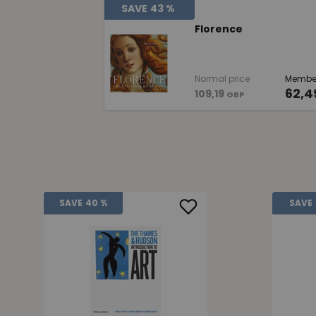
SAVE
43 %
Florence
Normal price
Member
62,4
109,19
GBP
SAVE
40 %
SAVE