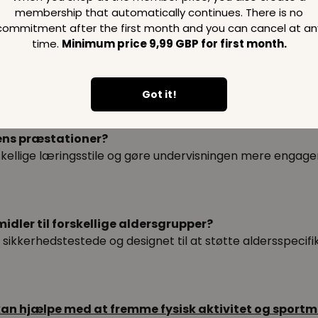
membership that automatically continues. There is no
commitment after the first month and you can cancel at an
time.
Minimum price 9,99 GBP for first month.
gsmidler?
le undervisningsmidler tilbyder fleksibilitet og opdaterin
Got it!
ens præstationer?
ellige læringsstile og gøre undervisningen mere engagere
idler til forskellige aldersgrupper?
sikkerhedstestede og designet til at støtte aldersspecifik
an hjælpe med at fremme fysisk aktivitet og sportma