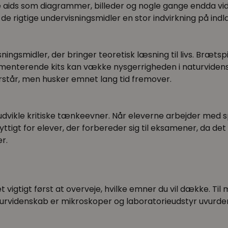
le aids som diagrammer, billeder og nogle gange endda v
de rigtige undervisningsmidler en stor indvirkning på ind
sningsmidler, der bringer teoretisk læsning til livs. Br
nterende kits kan vække nysgerrigheden i naturvidenska
forstår, men husker emnet lang tid fremover.
 udvikle kritiske tænkeevner. Når eleverne arbejder med
yttigt for elever, der forbereder sig til eksamener, da d
r.
et vigtigt først at overveje, hvilke emner du vil dække. 
urvidenskab er mikroskoper og laboratorieudstyr uvurderl