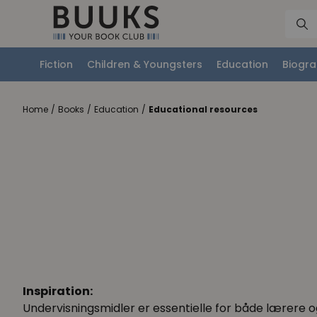
Fiction
Children & Youngsters
Education
Biogra
Home
/
Books
/
Education
/
Educational resources
Inspiration:
Undervisningsmidler er essentielle for både lærere 