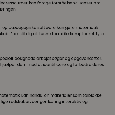
ideoressourcer kan forøge forståelsen? Uanset om
læringen.
ætspil og pædagogiske software kan gøre matematik
b. Forestil dig at kunne formidle kompliceret fysik
 specielt designede arbejdsbøger og opgavehæfter,
et hjælper dem med at identificere og forbedre deres
Til matematik kan hands-on materialer som talblokke
ige redskaber, der gør læring interaktiv og