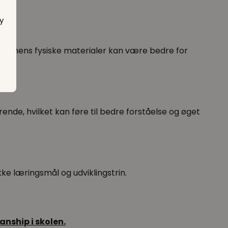
y
ger, mens fysiske materialer kan være bedre for
nde, hvilket kan føre til bedre forståelse og øget
ke læringsmål og udviklingstrin.
nship i skolen.