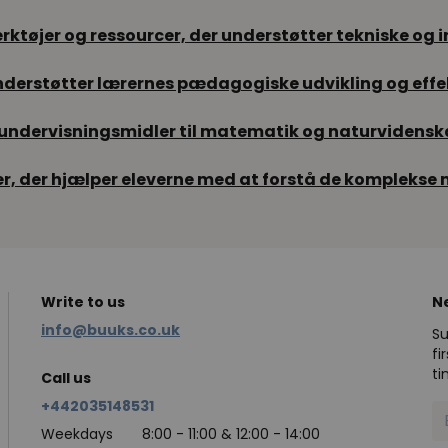
rktøjer og ressourcer, der understøtter tekniske og 
understøtter lærernes pædagogiske udvikling og effe
 undervisningsmidler til matematik og naturvidenskab
r, der hjælper eleverne med at forstå de komplekse
Write to us
N
info@buuks.co.uk
Su
fi
ti
Call us
+442035148531
Weekdays
8:00 - 11:00 & 12:00 - 14:00