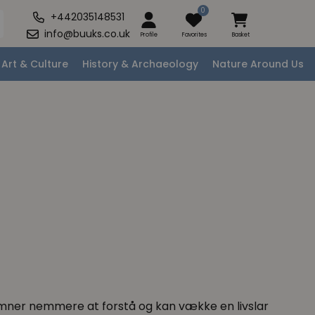
0
+442035148531
info@buuks.co.uk
Profile
Favorites
Basket
Art & Culture
History & Archaeology
Nature Around Us
 emner nemmere at forstå og kan vække en livslar