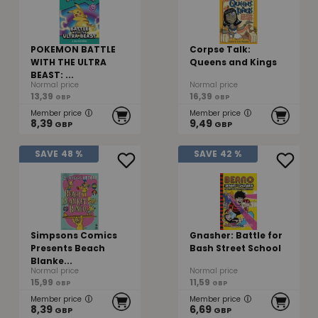
POKEMON BATTLE
Corpse Talk:
WITH THE ULTRA
Queens and Kings
BEAST: ...
Normal price
Normal price
13,39
16,39
GBP
GBP
Member price
Member price
8,39
9,49
GBP
GBP
SAVE
48 %
SAVE
42 %
Simpsons Comics
Gnasher: Battle for
Presents Beach
Bash Street School
Blanke...
Normal price
Normal price
15,99
11,59
GBP
GBP
Member price
Member price
8,39
6,69
GBP
GBP