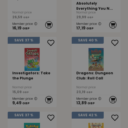
Absolutely
Everything You N...
Normal price
Normal price
26,59
29,99
GBP
GBP
Member price
Member price
16,19
17,19
GBP
GBP
SAVE
37 %
SAVE
40 %
Investigators: Take
Dragons: Dungeon
the Plunge
Club: Roll Call
Normal price
Normal price
15,09
23,19
GBP
GBP
Member price
Member price
9,49
13,89
GBP
GBP
SAVE
37 %
SAVE
42 %