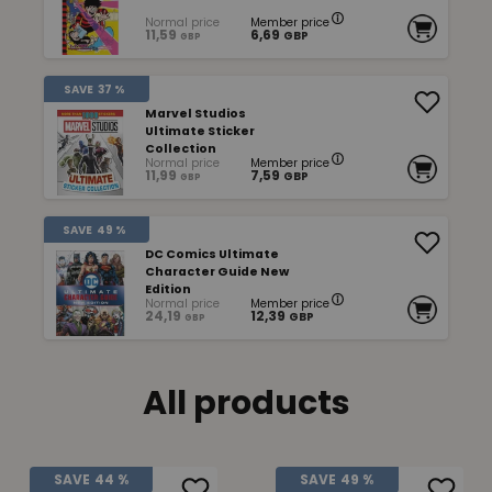
Normal price
Member price
11,59
6,69
GBP
GBP
SAVE
37 %
Marvel Studios
Ultimate Sticker
Collection
Normal price
Member price
11,99
7,59
GBP
GBP
SAVE
49 %
DC Comics Ultimate
Character Guide New
Edition
Normal price
Member price
24,19
12,39
GBP
GBP
All products
SAVE
44 %
SAVE
49 %