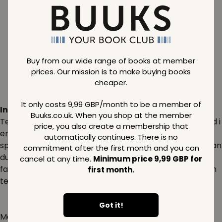
Normal price
11,99
GBP
Member price
7,59
GBP
Buy from our wide range of books at member
prices. Our mission is to make buying books
cheaper.
It only costs 9,99 GBP/month to be a member of
Inspiration:
Buuks.co.uk. When you shop at the member
Tegneserier kan være en fantastisk måde at dykke ned i
price, you also create a membership that
en verden fyldt med farverige karakterer og
automatically continues. There is no
spændende plot. Uanset om du er barn eller voksen, kan
commitment after the first month and you can
du finde en tegneserie, der taler til dine interesser og
cancel at any time.
Minimum price 9,99 GBP for
fantasi. Mangler du lidt ekstra magi i din hverdag, så kan
first month.
tegneserier være den perfekte flugt fra realiteten.
Got it!
Mange kan bruge tegneserier som en gateway til nye