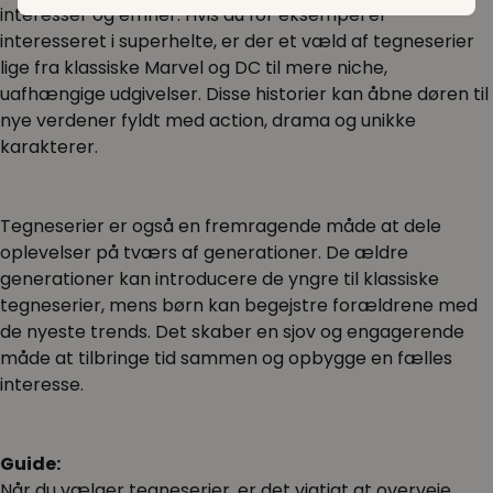
interesser og emner. Hvis du for eksempel er
interesseret i superhelte, er der et væld af tegneserier
lige fra klassiske Marvel og DC til mere niche,
uafhængige udgivelser. Disse historier kan åbne døren til
nye verdener fyldt med action, drama og unikke
karakterer.
Tegneserier er også en fremragende måde at dele
oplevelser på tværs af generationer. De ældre
generationer kan introducere de yngre til klassiske
tegneserier, mens børn kan begejstre forældrene med
de nyeste trends. Det skaber en sjov og engagerende
måde at tilbringe tid sammen og opbygge en fælles
interesse.
Guide:
Når du vælger tegneserier, er det vigtigt at overveje,