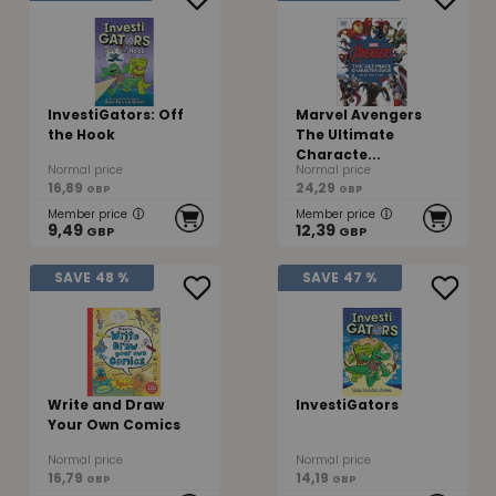
InvestiGators: Off
Marvel Avengers
the Hook
The Ultimate
Characte...
Normal price
Normal price
16,89
24,29
GBP
GBP
Member price
Member price
9,49
12,39
GBP
GBP
SAVE
48 %
SAVE
47 %
Write and Draw
InvestiGators
Your Own Comics
Normal price
Normal price
16,79
14,19
GBP
GBP