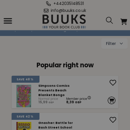
+442035148531
info@buuks.co.uk
Comics
Home
/
Books
/
Children & Youngsters
/
Comics
Filter
Popular right now
SAVE
48 %
Simpsons Comics
Presents Beach
Blanket Bongo
Normal price
Member price
15,99
8,39
GBP
GBP
SAVE
42 %
Gnasher: Battle for
Bash Street School