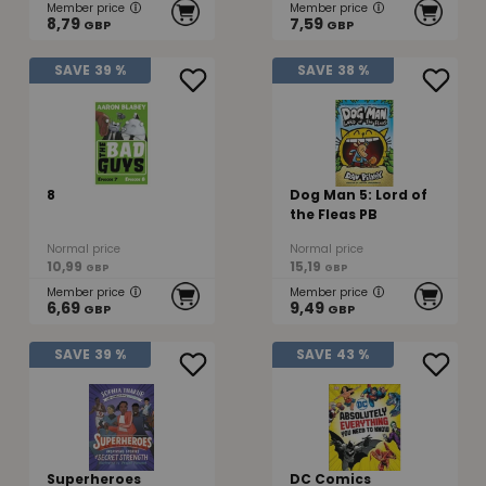
Member price
Member price
8,79
7,59
GBP
GBP
SAVE
39 %
SAVE
38 %
8
Dog Man 5: Lord of
the Fleas PB
Normal price
Normal price
10,99
15,19
GBP
GBP
Member price
Member price
6,69
9,49
GBP
GBP
SAVE
39 %
SAVE
43 %
Superheroes
DC Comics