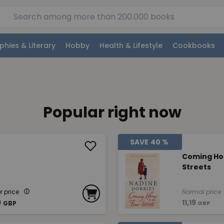
phies & Literary
Hobby
Health & Lifestyle
Cookbooks
Popular right now
SAVE
40 %
Coming Ho
Streets
 price
Normal price
9
11,19
GBP
GBP