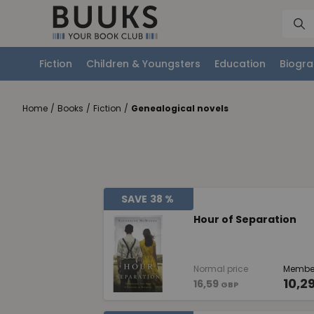
Fiction
Children & Youngsters
Education
Biogra
Home
/
Books
/
Fiction
/
Genealogical novels
SAVE
38 %
Hour of Separation
Normal price
Member
10,2
16,59
GBP