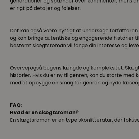
generationer og spænder over kontinenter, mens andr
er rigt på detaljer og følelser.
Det kan også være nyttigt at undersøge forfatteren 
og kan bringe autentiske og engagerende historier ti
bestemt slægtsroman vil fange din interesse og leve o
Overvej også bogens længde og kompleksitet. Slægt
historier. Hvis du er ny til genren, kan du starte me
med at opbygge en smag for genren og nyde læseopl
FAQ:
Hvad er en slægtsroman?
En slægtsroman er en type skønlitteratur, der fokuser