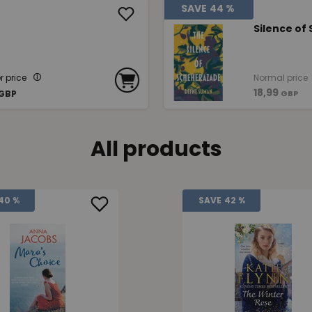
SAVE
44 %
Silence of
 price
Normal price
18,99
GBP
GBP
All products
40 %
SAVE
42 %