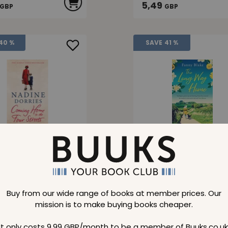
5,49
GBP
GBP
40 %
SAVE
41 %
g Home to the
Long Way Home
Streets
price
Normal price
19,09
BP
GBP
 price
Member price
Buy from our wide range of books at member prices. Our
11,19
GBP
GBP
mission is to make buying books cheaper.
It only costs 9,99 GBP/month to be a member of Buuks.co.uk