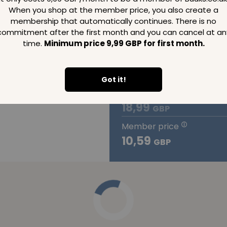
When you shop at the member price, you also create a
Silence of S
membership that automatically continues. There is no
commitment after the first month and you can cancel at an
time.
Minimum price 9,99 GBP for first month.
Set in the ancient city of Smyr
of four families as their peace
Ottoman Empire.
Got it!
Normal price
18,99
GBP
Member price
10,59
GBP