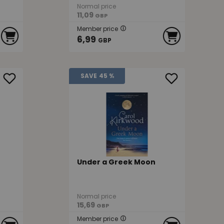
Normal price
11,09
GBP
Member price
6,99
GBP
SAVE
45 %
Under a Greek Moon
Normal price
15,69
GBP
Member price