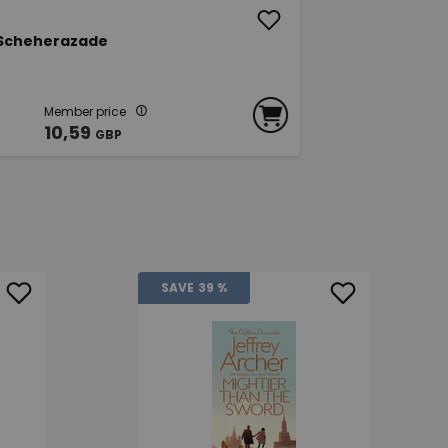
 Scheherazade
Member price
10,59
GBP
SAVE
39 %