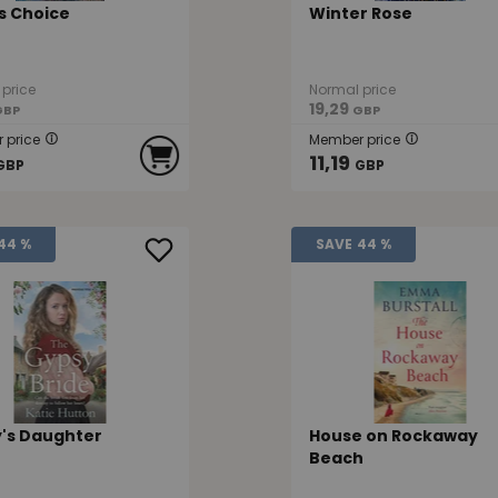
s Choice
Winter Rose
price
Normal price
19,29
GBP
GBP
 price
Member price
11,19
GBP
GBP
44 %
SAVE
44 %
's Daughter
House on Rockaway
Beach