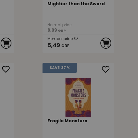
Mightier than the Sword
Normal price
8,99
GBP
Member price
5,49
GBP
SAVE
37 %
Fragile Monsters