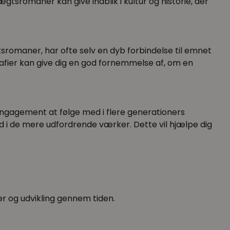
sromaner kan give indblik i kultur og historie, der
romaner, har ofte selv en dyb forbindelse til emnet
afier kan give dig en god fornemmelse af, om en
gagement at følge med i flere generationers
ud i de mere udfordrende værker. Dette vil hjælpe dig
er og udvikling gennem tiden.