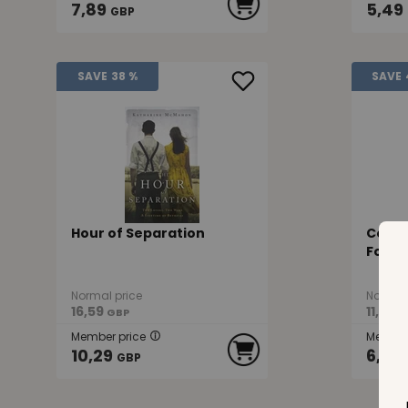
7,89
5,49
GBP
SAVE
38 %
SAVE
Hour of Separation
Comin
Four 
Normal price
Normal 
16,59
11,19
GBP
G
Member price
Member
10,29
6,69
GBP