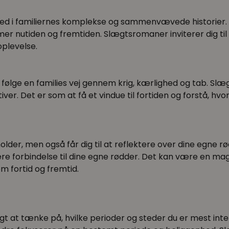
d i familiernes komplekse og sammenvævede historier. 
er nutiden og fremtiden. Slægtsromaner inviterer dig til a
oplevelse.
 kan følge en families vej gennem krig, kærlighed og tab. S
iver. Det er som at få et vindue til fortiden og forstå, hv
older, men også får dig til at reflektere over dine egne r
ere forbindelse til dine egne rødder. Det kan være en ma
 fortid og fremtid.
gt at tænke på, hvilke perioder og steder du er mest inte