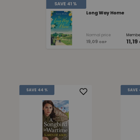
SAVE
41 %
Long Way Home
Normal price
Member
11,19
19,09
GBP
SAVE
44 %
SAVE