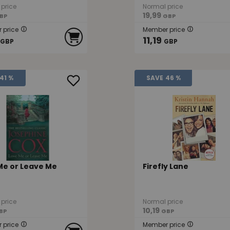
price
Normal price
19,99
BP
GBP
 price
Member price
11,19
GBP
GBP
41 %
SAVE
46 %
Me or Leave Me
Firefly Lane
price
Normal price
10,19
BP
GBP
 price
Member price