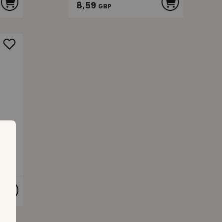
8,59
GBP
.