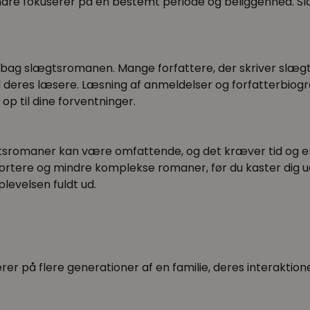
e fokuserer på en bestemt periode og beliggenhed. Slægt
bag slægtsromanen. Mange forfattere, der skriver slægts
l deres læsere. Læsning af anmeldelser og forfatterbiogr
p til dine forventninger.
sromaner kan være omfattende, og det kræver tid og en
d kortere og mindre komplekse romaner, før du kaster dig 
evelsen fuldt ud.
er på flere generationer af en familie, deres interaktion