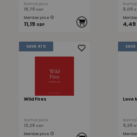
Normal price
Normal 
19,79
8,09
GBP
G
Member price
Member
11,19
4,49
GBP
SAVE
41 %
SAVE
Wild Fires
Love 
Normal price
Normal 
13,29
9,29
GBP
G
Member price
Member