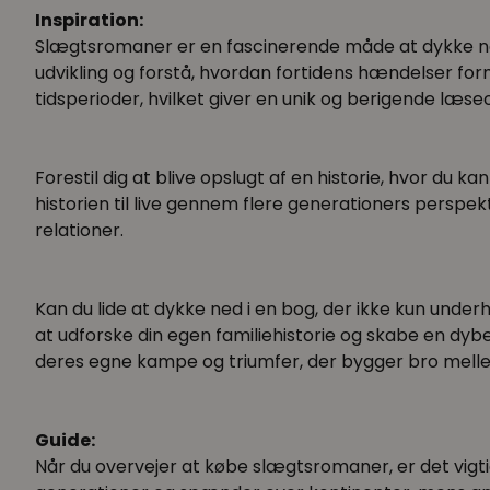
Inspiration:
Slægtsromaner er en fascinerende måde at dykke ne
udvikling og forstå, hvordan fortidens hændelser form
tidsperioder, hvilket giver en unik og berigende læse
Forestil dig at blive opslugt af en historie, hvor du
historien til live gennem flere generationers perspekt
relationer.
Kan du lide at dykke ned i en bog, der ikke kun underh
at udforske din egen familiehistorie og skabe en dyb
deres egne kampe og triumfer, der bygger bro mellem
Guide:
Når du overvejer at købe slægtsromaner, er det vigti