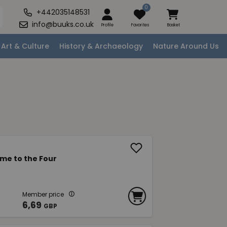
0
+442035148531
info@buuks.co.uk
Profile
Favorites
Basket
Art & Culture
History & Archaeology
Nature Around Us
me to the Four
Member price
6,69
GBP