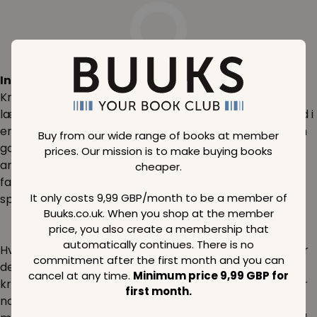
Inspiration:
Krimier & Mysterier er en fantastisk genre, der holder
læserne fanget fra første side. Forestil dig at dykke ned i
en verden af komplekse karakterer og uløste gåder. En
Buy from our wide range of books at member
god krimi kan være lige så berigende som den mest
prices. Our mission is to make buying books
anerkendte klassiske skønlitteratur, og den holder din
cheaper.
fantasi skarp. Nyd et glas vin og bliv en del af den
It only costs 9,99 GBP/month to be a member of
spænding, som kun en krimi kan levere.
Buuks.co.uk. When you shop at the member
price, you also create a membership that
automatically continues. There is no
Hvis du er fascineret af tv-serier og film, der omhandler
commitment after the first month and you can
detektivarbejde og opklaring af mysterier, så vil en
cancel at any time.
Minimum price 9,99 GBP for
krimiroman være et perfekt supplement for dig. Der er
first month.
noget magisk ved at følge spor og ledetråde sammen