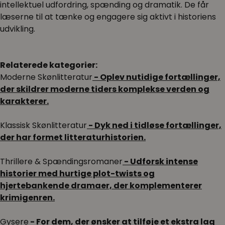
intellektuel udfordring, spænding og dramatik. De får
læserne til at tænke og engagere sig aktivt i historiens
udvikling.
Relaterede kategorier:
Moderne Skønlitteratur
- Oplev nutidige fortællinger,
der skildrer moderne tiders komplekse verden og
karakterer.
Klassisk Skønlitteratur
- Dyk ned i tidløse fortællinger,
der har formet litteraturhistorien.
Thrillere & Spændingsromaner
- Udforsk intense
historier med hurtige plot-twists og
hjertebankende dramaer, der komplementerer
krimigenren.
Gysere
- For dem, der ønsker at tilføje et ekstra lag