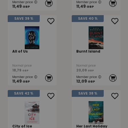
Member price
Member price
11,49
11,49
GBP
GBP
SAVE
39 %
SAVE
40 %
All of Us
Burnt Island
Normal price
Normal price
18,79
20,09
GBP
GBP
Member price
Member price
11,49
12,09
GBP
GBP
SAVE
42 %
SAVE
38 %
City of Ice
Her Last Holiday