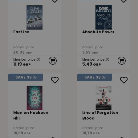
Fast Ice
Absolute Power
Normal price
Normal price
20,09
9,59
GBP
GBP
Member price
Member price
11,19
5,49
GBP
GBP
SAVE
39 %
SAVE
39 %
Man on Hackpen
Line of Forgotten
Hill
Blood
Normal price
Normal price
18,99
18,79
GBP
GBP