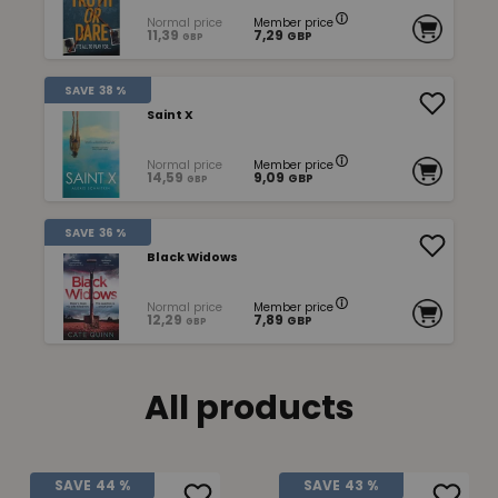
Normal price
Member price
11,39
7,29
GBP
GBP
SAVE
38 %
Saint X
Normal price
Member price
14,59
9,09
GBP
GBP
SAVE
36 %
Black Widows
Normal price
Member price
12,29
7,89
GBP
GBP
All products
SAVE
44 %
SAVE
43 %