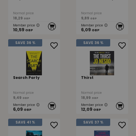
Normal price
Normal price
18,29
9,89
GBP
GBP
Member price
Member price
10,59
6,09
GBP
GBP
SAVE
36 %
SAVE
36 %
Search Party
Thirst
Normal price
Normal price
9,49
18,99
GBP
GBP
Member price
Member price
6,09
12,09
GBP
GBP
SAVE
41 %
SAVE
37 %