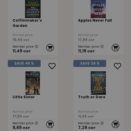
Coffinmaker's
Apples Never Fall
Garden
Normal price
Normal price
19,49
17,89
GBP
GBP
Member price
Member price
11,49
11,19
GBP
GBP
SAVE
45 %
SAVE
36 %
Little Sister
Truth or Dare
Normal price
Normal price
17,59
11,39
GBP
GBP
Member price
Member price
9,69
7,29
GBP
GBP