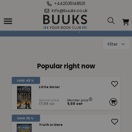
+442035148531
info@buuks.co.uk
Thrillers & Mysteries
Home
/
Books
/
Fiction
/
Thrillers & Mysteries
Filter
Popular right now
SAVE
45 %
Little Sister
Normal price
Member price
17,59
9,69
GBP
GBP
SAVE
36 %
Truth or Dare