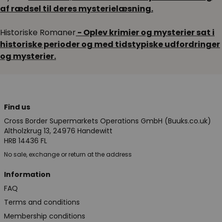
af rædsel til deres mysterielæsning.
Historiske Romaner
- Oplev krimier og mysterier sat i
historiske perioder og med tidstypiske udfordringer
og mysterier.
Find us
Cross Border Supermarkets Operations GmbH (Buuks.co.uk)
Altholzkrug 13, 24976 Handewitt
HRB 14436 FL
No sale, exchange or return at the address
Information
FAQ
Terms and conditions
Membership conditions