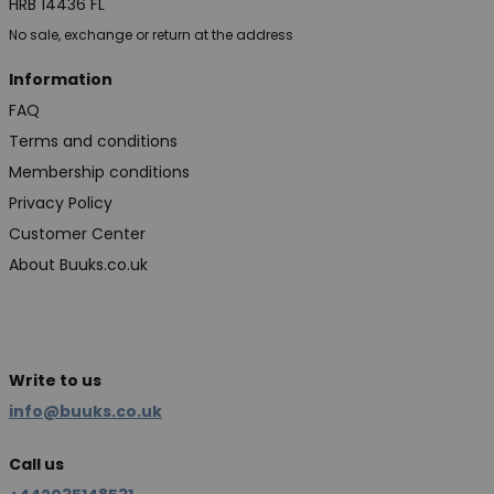
HRB 14436 FL
No sale, exchange or return at the address
Information
FAQ
Terms and conditions
Membership conditions
Privacy Policy
Customer Center
About Buuks.co.uk
Write to us
info@buuks.co.uk
Call us