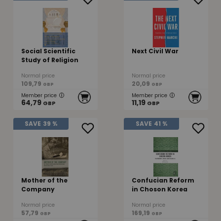
Social Scientific
Next Civil War
Study of Religion
Normal price
Normal price
109,79
20,09
GBP
GBP
Member price
Member price
64,79
11,19
GBP
GBP
SAVE
39 %
SAVE
41 %
Mother of the
Confucian Reform
Company
in Choson Korea
Normal price
Normal price
57,79
169,19
GBP
GBP