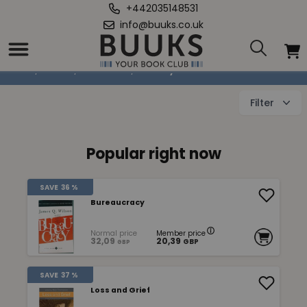
+442035148531
info@buuks.co.uk
Society & Social Sciences
Home
/
Books
/
Education
/
Society & Social Sciences
Filter
Popular right now
SAVE
36 %
Bureaucracy
Normal price
Member price
32,09
20,39
GBP
GBP
SAVE
37 %
Loss and Grief