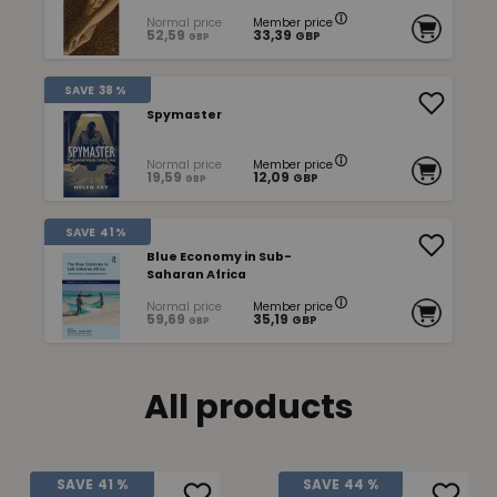
Normal price
Member price
52,59
33,39
GBP
GBP
SAVE
38 %
Spymaster
Normal price
Member price
19,59
12,09
GBP
GBP
SAVE
41 %
Blue Economy in Sub-
Saharan Africa
Normal price
Member price
59,69
35,19
GBP
GBP
All products
SAVE
41 %
SAVE
44 %