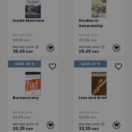
Inside Manzano
Studies in
Generalship
Normal price
Normal price
58,59
47,39
GBP
GBP
Member price
Member price
36,09
28,49
GBP
GBP
SAVE
36 %
SAVE
37 %
Bureaucracy
Loss and Grief
Normal price
Normal price
32,09
52,59
GBP
GBP
Member price
Member price
20,39
33,39
GBP
GBP