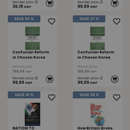
Member price
Member price
35,19
99,89
GBP
GBP
SAVE
50 %
SAVE
37 %
Confucian Reform
Confucian Reform
in Choson Korea
in Choson Korea
Normal price
Normal price
198,09
158,39
GBP
GBP
Member price
Member price
99,89
99,89
GBP
GBP
SAVE
41 %
SAVE
39 %
NATION TO
How Britain Broke