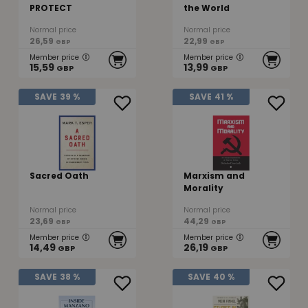
PROTECT
the World
Normal price
Normal price
26,59
22,99
GBP
GBP
Member price
Member price
15,59
13,99
GBP
GBP
SAVE
39 %
SAVE
41 %
Sacred Oath
Marxism and
Morality
Normal price
Normal price
23,69
44,29
GBP
GBP
Member price
Member price
14,49
26,19
GBP
GBP
SAVE
38 %
SAVE
40 %