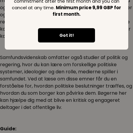
miljøudfordringer. Med en dybere forståelse af samfund
commitment after the first month and you can
og samfundsvidenskab kan du bidrage aktivt til debatter
cancel at any time.
Minimum price 9,99 GBP for
first month.
og beslutningsprocesser, der fremmer social
retfærdighed og bæredygtig udvikling. Bøgerne i denne
kategori kan være din nøgle til at få indsigt og viden, der
Got it!
kan drive forandring.
Samfundsvidenskab omfatter også studier af politik og
regering, hvor du kan lære om forskellige politiske
systemer, ideologier og den rolle, medierne spiller i
samfundet. Ved at læse om disse emner får du en
forståelse for, hvordan politiske beslutninger træffes, og
hvordan du som borger kan påvirke dem. Bøgerne her
kan hjælpe dig med at blive en kritisk og engageret
deltager i det offentlige liv.
Guide: