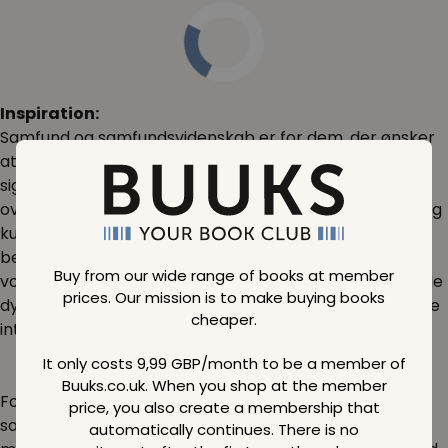
Inspiration:
Samfund og samfundsvidenskab er for dem, der ønsker
at forstå, hvordan vores samfund fungerer og udvikler
sig. Det er en fascinerende kategori, der strækker sig
over mange discipliner som sociologi, politik, økonomi og
kultur. Ved at dykke ned i samfundsvidenskab, kan du
bedre forstå de strukturer og systemer, der påvirker
Buy from our wide range of books at member
vores dagligdag. Du vil også kunne identificere de sociale
prices. Our mission is to make buying books
dynamikker, som former vores verden og menneskelige
cheaper.
interaktioner.
It only costs 9,99 GBP/month to be a member of
Buuks.co.uk. When you shop at the member
Forestil dig at have evnen til at analysere aktuelle
price, you also create a membership that
samfundsproblemer såsom ulighed, migration og
automatically continues. There is no