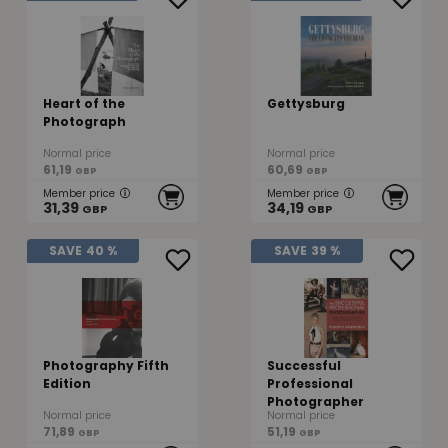
Heart of the
Gettysburg
Photograph
Normal price
Normal price
61,19
60,69
GBP
GBP
Member price
Member price
31,39
34,19
GBP
GBP
SAVE
40 %
SAVE
39 %
Photography Fifth
Successful
Edition
Professional
Photographer
Normal price
Normal price
71,89
51,19
GBP
GBP