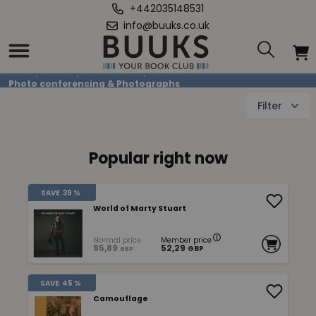
+442035148531
info@buuks.co.uk
Photo conferencing & Photographs
Home
/
Books
/
Art & Culture
/
Photo conferencing & Photographs
Filter
Popular right now
SAVE
39 %
World of Marty Stuart
Normal price
Member price
85,89
52,29
GBP
GBP
SAVE
45 %
Camouflage