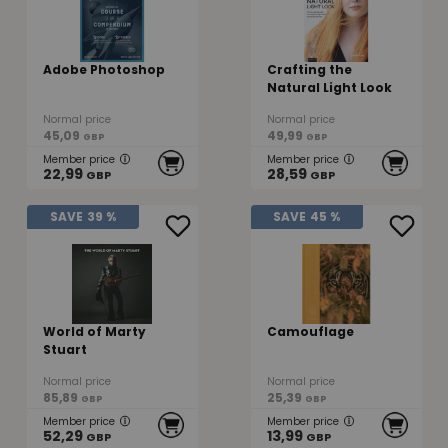
Adobe Photoshop
Crafting the
Natural Light Look
Normal price
Normal price
45,09
49,99
GBP
GBP
Member price
Member price
22,99
28,59
GBP
GBP
SAVE
39 %
SAVE
45 %
World of Marty
Camouflage
Stuart
Normal price
Normal price
85,89
25,39
GBP
GBP
Member price
Member price
52,29
13,99
GBP
GBP