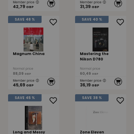
Member price
Member price
42,79
31,39
GBP
GBP
SAVE
48 %
SAVE
40 %
Magnum China
Mastering the
Nikon D780
Normal price
Normal price
88,09
60,49
GBP
GBP
Member price
Member price
45,69
36,19
GBP
GBP
SAVE
45 %
SAVE
38 %
Long and Messy
Zone Eleven