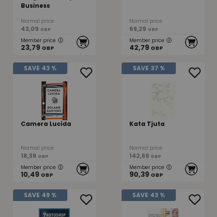
Business
Normal price
Normal price
43,09
69,29
GBP
GBP
Member price
Member price
23,79
42,79
GBP
GBP
SAVE
43 %
SAVE
37 %
Camera Lucida
Kata Tjuta
Normal price
Normal price
18,39
142,69
GBP
GBP
Member price
Member price
10,49
90,39
GBP
GBP
SAVE
49 %
SAVE
43 %