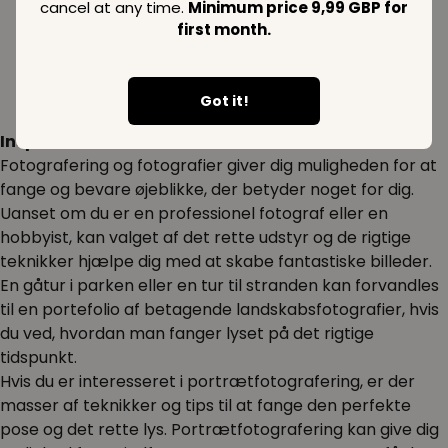
cancel at any time.
Minimum price 9,99 GBP for
first month.
Got it!
Inspiration:
Fotografering og fotografier giver dig muligheden for at
fange og bevare øjeblikke, der betyder noget for dig.
Uanset om du er en professionel fotograf eller en
hobbyist, kan valget af det rette udstyr og de rigtige
teknikker hjælpe dig med at skabe fantastiske billeder.
En gåtur i parken eller en tur til stranden kan forvandles
til en portefolio af betagende landskabsfotografier, hvis
du ved, hvordan man fanger lyset på det rigtige
tidspunkt.
Hvis du er interesseret i portrætfotografering, er der
masser af teknikker og tips til at fange den perfekte
pose og det rette lys. Portrætfotografering kan give dig