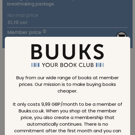
breathtaking package.
Normal price
31,19
GBP
Member price
19,49
GBP
SAVE
38 %
Buy from our wide range of books at member
prices. Our mission is to make buying books
cheaper.
Landscape
Photographer of
It only costs 9,99 GBP/month to be a member of
the Year
Buuks.co.uk. When you shop at the member
Normal price
price, you also create a membership that
31,19
GBP
automatically continues. There is no
Member price
19,49
GBP
commitment after the first month and you can