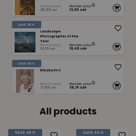
Normal price
Member price
25,39
13,99
GBP
GBP
SAVE
38 %
Landscape
Photographer of the
Year
Normal price
Member price
31,19
19,49
GBP
GBP
SAVE
50 %
Elizabeth II
Normal price
Member price
71,89
36,19
GBP
GBP
All products
SAVE
49 %
SAVE
44 %