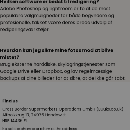
Hvilken software er bedst til redigering?
Adobe Photoshop og Lightroom er to af de mest
populære valgmuligheder for både begyndere og
profesionelle, takket være deres brede udvalg af
redigeringsværktøjer.
Hvordan kan jeg sikre mine fotos mod at blive
mistet?
Brug eksterne harddiske, skylagringstjenester som
Google Drive eller Dropbox, og lav regelmæssige
backups af dine billeder for at sikre, at de ikke går tabt.
Find us
Cross Border Supermarkets Operations GmbH (Buuks.co.uk)
Altholzkrug 13, 24976 Handewitt
HRB 14436 FL
No sale, exchange or return at the address