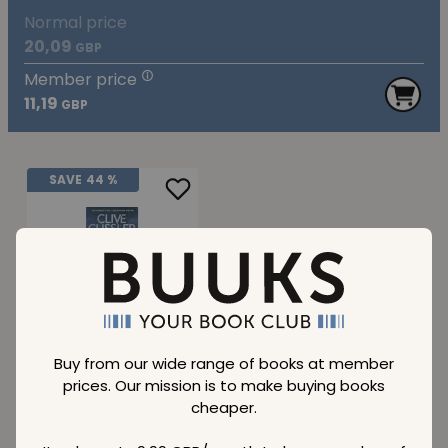
Normal price
20,09
GBP
Member price
11,19
GBP
SAVE
44 %
Fast Ice
Normal price
20,09
Buy from our wide range of books at member
GBP
prices. Our mission is to make buying books
Member price
11,19
GBP
cheaper.