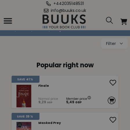
+442035148531
info@buuks.co.uk
Suspense literature
Home
/
Books
/
Fiction
/
Suspense literature
Filter
Popular right now
SAVE
41 %
Finale
Normal price
Member price
9,29
5,49
GBP
GBP
SAVE
39 %
Masked Prey