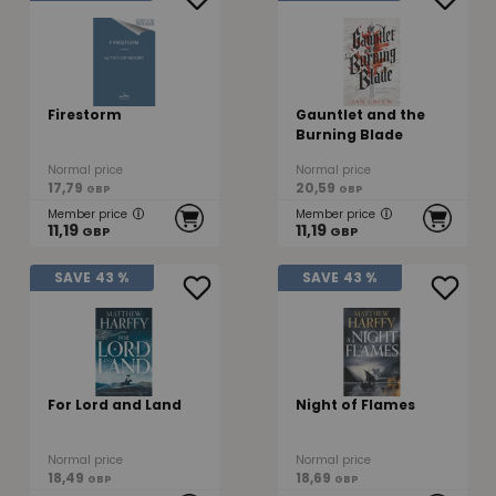
Firestorm
Gauntlet and the
Burning Blade
Normal price
Normal price
17,79
20,59
GBP
GBP
Member price
Member price
11,19
11,19
GBP
GBP
SAVE
43 %
SAVE
43 %
For Lord and Land
Night of Flames
Normal price
Normal price
18,49
18,69
GBP
GBP