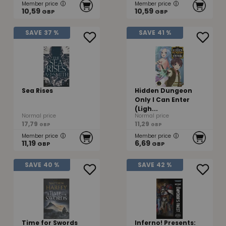
Member price
Member price
10,59
10,59
GBP
GBP
SAVE
37 %
SAVE
41 %
Sea Rises
Hidden Dungeon
Only I Can Enter
(Ligh...
Normal price
Normal price
17,79
11,29
GBP
GBP
Member price
Member price
11,19
6,69
GBP
GBP
SAVE
40 %
SAVE
42 %
Time for Swords
Inferno! Presents: