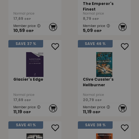
The Emperor's
Finest
Normal price
Normal price
17,69
8,79
GBP
GBP
Member price
Member price
10,59
5,09
GBP
GBP
SAVE
37 %
SAVE
46 %
Glacier's Edge
Clive Cussler's
Hellburner
Normal price
Normal price
17,69
20,79
GBP
GBP
Member price
Member price
11,19
11,19
GBP
GBP
SAVE
41 %
SAVE
38 %