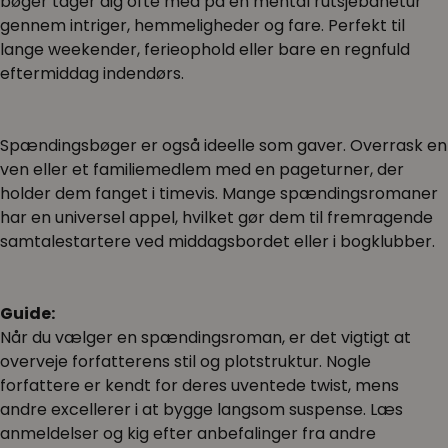
bøger tager dig ofte med på en mental rutsjebanetur
gennem intriger, hemmeligheder og fare. Perfekt til
lange weekender, ferieophold eller bare en regnfuld
eftermiddag indendørs.
Spændingsbøger er også ideelle som gaver. Overrask en
ven eller et familiemedlem med en pageturner, der
holder dem fanget i timevis. Mange spændingsromaner
har en universel appel, hvilket gør dem til fremragende
samtalestartere ved middagsbordet eller i bogklubber.
Guide:
Når du vælger en spændingsroman, er det vigtigt at
overveje forfatterens stil og plotstruktur. Nogle
forfattere er kendt for deres uventede twist, mens
andre excellerer i at bygge langsom suspense. Læs
anmeldelser og kig efter anbefalinger fra andre