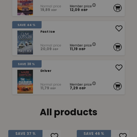
Normal price
Member price
19,89
12,09
GBP
GBP
SAVE
44 %
Fast Ice
Normal price
Member price
20,09
11,19
GBP
GBP
SAVE
38 %
Driver
Normal price
Member price
11,79
7,29
GBP
GBP
All products
SAVE
37 %
SAVE
46 %