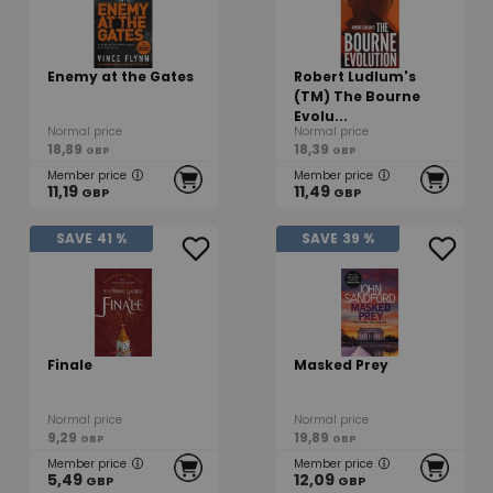
Enemy at the Gates
Robert Ludlum's
(TM) The Bourne
Evolu...
Normal price
Normal price
18,89
18,39
GBP
GBP
Member price
Member price
11,19
11,49
GBP
GBP
SAVE
41 %
SAVE
39 %
Finale
Masked Prey
Normal price
Normal price
9,29
19,89
GBP
GBP
Member price
Member price
5,49
12,09
GBP
GBP