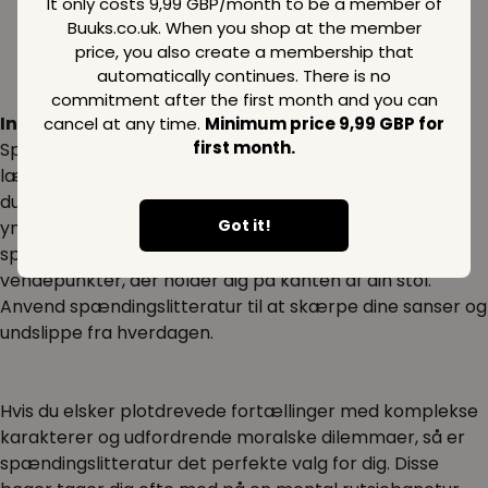
It only costs 9,99 GBP/month to be a member of
Buuks.co.uk. When you shop at the member
price, you also create a membership that
automatically continues. There is no
commitment after the first month and you can
Inspiration:
cancel at any time.
Minimum price 9,99 GBP for
first month.
Spændingslitteratur har en unik evne til at fængsle
læseren fra første side. Forestil dig en stille aften, hvor
du sætter dig til rette med en kop te og din
Got it!
yndlingsspændingsroman. Du bladrer siderne i
spænding, mens hovedpersonen oplever twist og
vendepunkter, der holder dig på kanten af din stol.
Anvend spændingslitteratur til at skærpe dine sanser og
undslippe fra hverdagen.
Hvis du elsker plotdrevede fortællinger med komplekse
karakterer og udfordrende moralske dilemmaer, så er
spændingslitteratur det perfekte valg for dig. Disse