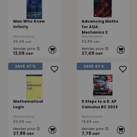
Man Who Knew
Advancing Maths
Infinity
for AQA:
Mechanics 2
Normal price
Normal price
25,49
53,99
GBP
GBP
Member price
Member price
13,09
27,09
GBP
GBP
SAVE
47 %
SAVE
43 %
Mathematical
5 Steps to a 5: AP
Logic
Calculus BC 2023
Normal price
Normal price
53,09
13,69
GBP
GBP
Member price
Member price
27,89
7,79
GBP
GBP