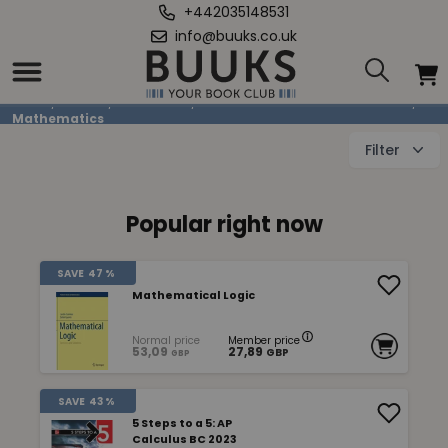
+442035148531
info@buuks.co.uk
Mathematics
Home
/
Books
/
Education
/
Mathematics & Natural Sciences
/
Mathematics
Filter
Popular right now
SAVE
47 %
Mathematical Logic
Normal price
Member price
53,09
27,89
GBP
GBP
SAVE
43 %
5 Steps to a 5: AP
Calculus BC 2023