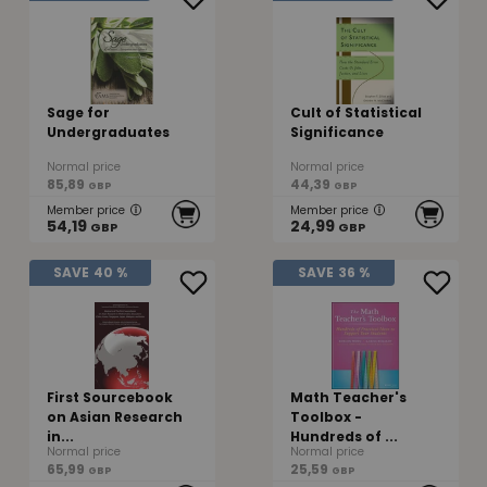
Sage for
Cult of Statistical
Undergraduates
Significance
Normal price
Normal price
85,89
44,39
GBP
GBP
Member price
Member price
54,19
24,99
GBP
GBP
SAVE
40 %
SAVE
36 %
First Sourcebook
Math Teacher's
on Asian Research
Toolbox -
in...
Hundreds of ...
Normal price
Normal price
65,99
25,59
GBP
GBP