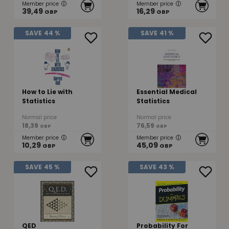
Member price
Member price
39,49
16,29
GBP
GBP
SAVE
44 %
SAVE
41 %
How to Lie with
Essential Medical
Statistics
Statistics
Normal price
Normal price
18,39
76,59
GBP
GBP
Member price
Member price
10,29
45,09
GBP
GBP
SAVE
45 %
SAVE
43 %
QED
Probability For