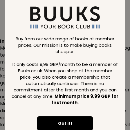
Buy from our wide range of books at member
Inspiration:
prices. Our mission is to make buying books
Matematik er fundamentet for mange videnskabelige og
cheaper.
teknologiske innovationer. Uanset om du er
matematikentusiast eller professionel, kan en bred
It only costs 9,99 GBP/month to be a member of
forståelse af matematik hjælpe dig med at løse
Buuks.co.uk. When you shop at the member
komplekse problemer. Fra algebra til calculus og
price, you also create a membership that
geometri til statistik, kan du finde en mangfoldighed af
automatically continues. There is no
matematiske emner, der åbner døre til nye perspektiver
commitment after the first month and you can
cancel at any time.
Minimum price 9,99 GBP for
og opdagelser.
first month.
Matematik kan være en fantastisk måde at stimulere
dine mentale evner på. Matematiske puzzles og logiske
spil er ikke kun underholdende men også meget
Got it!
lærerige. Hvis du elsker at finde mønstre og relationer, vil