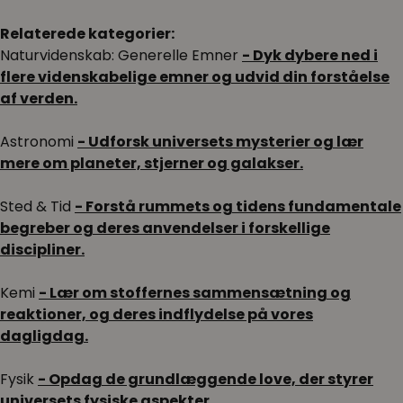
Relaterede kategorier:
Naturvidenskab: Generelle Emner
- Dyk dybere ned i
flere videnskabelige emner og udvid din forståelse
af verden.
Astronomi
- Udforsk universets mysterier og lær
mere om planeter, stjerner og galakser.
Sted & Tid
- Forstå rummets og tidens fundamentale
begreber og deres anvendelser i forskellige
discipliner.
Kemi
- Lær om stoffernes sammensætning og
reaktioner, og deres indflydelse på vores
dagligdag.
Fysik
- Opdag de grundlæggende love, der styrer
universets fysiske aspekter.