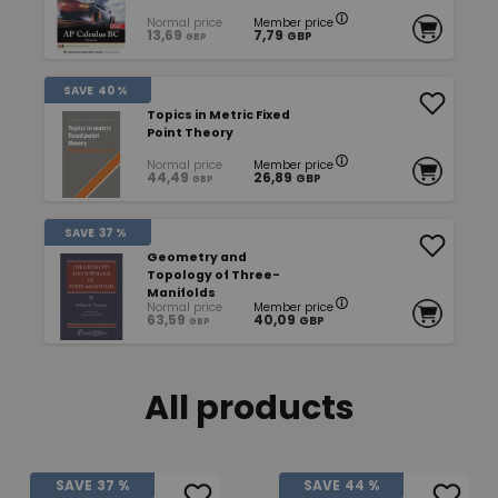
Normal price
Member price
13,69
7,79
GBP
GBP
SAVE
40 %
Topics in Metric Fixed
Point Theory
Normal price
Member price
44,49
26,89
GBP
GBP
SAVE
37 %
Geometry and
Topology of Three-
Manifolds
Normal price
Member price
63,59
40,09
GBP
GBP
All products
SAVE
37 %
SAVE
44 %