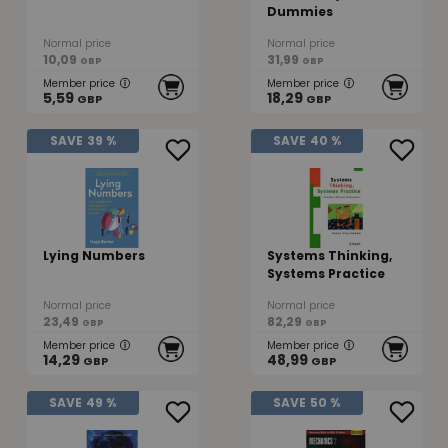
Dummies
Normal price
Normal price
10,09
31,99
GBP
GBP
Member price
Member price
5,59
18,29
GBP
GBP
SAVE
39 %
SAVE
40 %
Lying Numbers
Systems Thinking,
Systems Practice
Normal price
Normal price
23,49
82,29
GBP
GBP
Member price
Member price
14,29
48,99
GBP
GBP
SAVE
49 %
SAVE
50 %